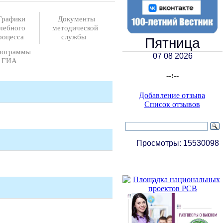
Графики
Документы
чебного
методической
роцесса
службы
Пятница
рограммы
07 08 2026
ГИА
--:--
Добавление отзыва
Список отзывов
Просмотры:
15530098