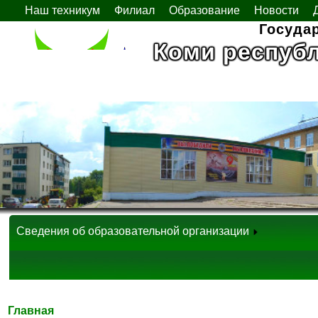
Наш техникум
Филиал
Образование
Новости
Госуда
Коми респуб
Сведения об образовательной организации
Главная