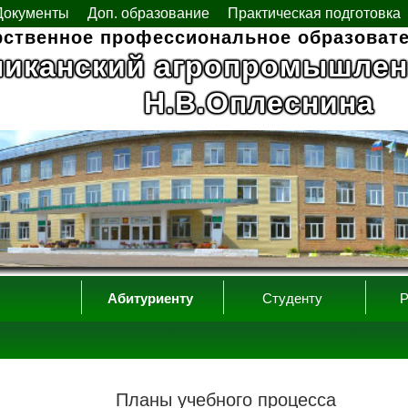
Документы
Доп. образование
Практическая подготовка
рственное профессиональное образоват
ликанский агропромышлен
Н.В.Оплеснина
Абитуриенту
Студенту
Р
Планы учебного процесса