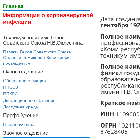
Главная
Информация о коронавирусной
Дата создан
инфекции
сентября 19
Полное наи
Техникум носит имя Героя
профессиона
Советского Союза Н.В.Оплеснина
«Коми респу
Памяти Героя Советского Союза
техникум име
Оплеснина Николая Васильевича
посвящается
Полное наи
филиал госу
Очное отделение
образовател
Общая информация
республикан
ППССЗ
имени Н.В. О
ППКРС
Дистанционное обучение
Краткое наи
Доступная среда
ИНН
110900
Профобучение
ОГРН
102110
Профобучение
87628405
Заочное отделение