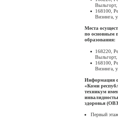
Выльгорт, 
168100, Р
Визинга, у
Места осущест
по основным 
образования:
168220, Р
Выльгорт, 
168100, Р
Визинга, у
Информация о
«Коми респу
техникум име
инвалидность
здоровья (ОВЗ
Первый этаж