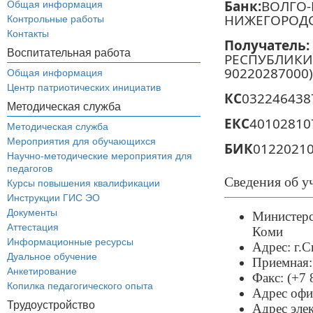
Банк:
ВОЛГО-
Общая информация
НИЖЕГОРОДСК
Контрольные работы
Контакты
Получатель:
Воспитательная работа
РЕСПУБЛИКИ 
90220287000)
Общая информация
Центр патриотических инициатив
КС
032246438
Методическая служба
ЕКС
40102810
Методическая служба
Мероприятия для обучающихся
БИК
0122021
Научно-методические мероприятия для
педагогов
Сведения об у
Курсы повышения квалификации
Инструкции ГИС ЭО
Документы
Министерс
Аттестация
Коми
Информационные ресурсы
Адрес: г.С
Дуальное обучение
Приемная:
Анкетирование
Факс: (+7
Копилка педагогического опыта
Адрес офи
Трудоустройство
Адрес эле