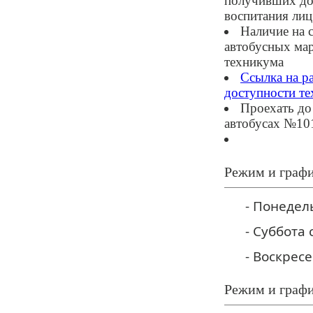
получивших до
воспитания лиц
Наличие на 
автобусных ма
техникума
Ссылка на р
доступности т
Проехать до
автобусах №10
Режим и графи
- Понедел
- Суббота 
- Воскрес
Режим и графи