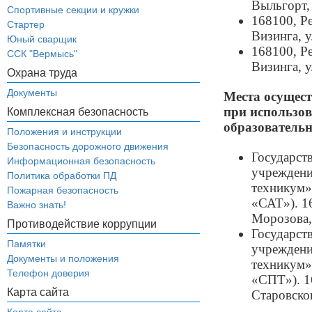
Выльгорт, 
Спортивные секции и кружки
168100, Р
Стартер
Визинга, у
Юный сварщик
168100, Р
ССК "Вермысь"
Визинга, у
Охрана труда
Документы
Места осущест
при использо
Комплексная безопасность
образователь
Положения и инструкции
Безопасность дорожного движения
Государст
Информационная безопасность
учреждени
Политика обработки ПД
техникум»
Пожарная безопасность
«САТ»). 1
Важно знать!
Морозова,
Противодействие коррупции
Государст
Памятки
учреждени
Документы и положения
техникум»
Телефон доверия
«СПТ»). 1
Карта сайта
Старовског