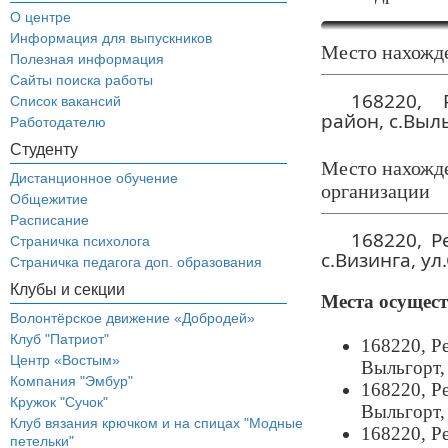
О центре
Информация для выпускников
Место нахожде
Полезная информация
Сайты поиска работы
168220, 
Список вакансий
район, с.Выль
Работодателю
Студенту
Место нахожде
Дистанционное обучение
организации
Общежитие
Расписание
168220, Р
Страничка психолога
с.Визинга, ул
Страничка педагога доп. образования
Клубы и секции
Места осущест
Волонтёрское движение «Добродей»
Клуб "Патриот"
168220, Р
Центр «Востым»
Выльгорт, 
Компания "Эмбур"
168220, Р
Кружок "Сучок"
Выльгорт, 
Клуб вязания крючком и на спицах "Модные
168220, Р
петельки"