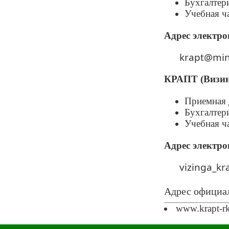
Бухгалтери
Учебная ча
Адрес электр
krapt@min
КРАПТ (Визин
Приемная д
Бухгалтери
Учебная ча
Адрес электро
vizinga_kr
Адрес официал
www.krapt-rk