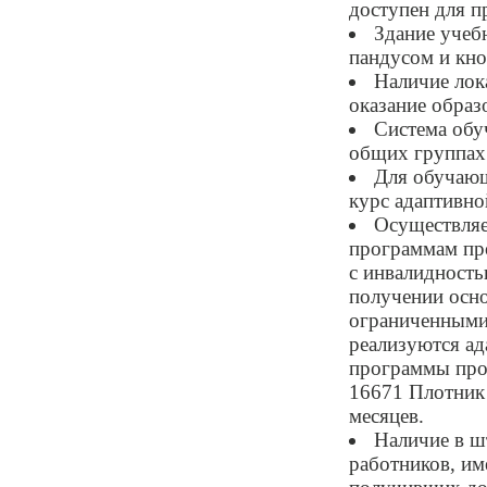
доступен для п
Здание учеб
пандусом и кно
Наличие лок
оказание обра
Система обу
общих группах
Для обучающ
курс адаптивн
Осуществляе
программам пр
с инвалидност
получении осно
ограниченными
реализуются а
программы про
16671 Плотник 
месяцев.
Наличие в ш
работников, им