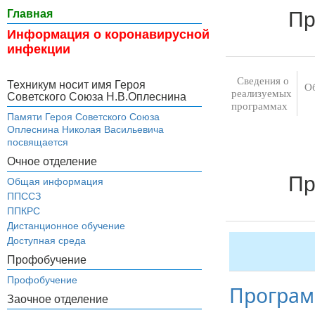
Пр
Главная
Информация о коронавирусной
инфекции
Сведения о
Техникум носит имя Героя
О
реализуемых
Советского Союза Н.В.Оплеснина
программах
Памяти Героя Советского Союза
Оплеснина Николая Васильевича
посвящается
Очное отделение
Пр
Общая информация
ППССЗ
ППКРС
Дистанционное обучение
Доступная среда
Профобучение
Профобучение
Програм
Заочное отделение