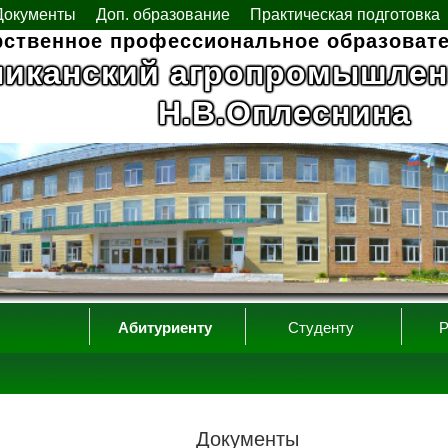
Документы
Доп. образование
Практическая подготовка
рственное профессиональное образоват
ликанский агропромышлен
Н.В.Оплеснина
Абитуриенту
Студенту
Р
Документы