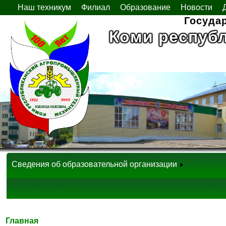
Наш техникум
Филиал
Образование
Новости
Госуда
Коми респуб
Сведения об образовательной организации
Главная