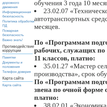
обучения 3 года 10 меся
дорожного
движения
23.02.07 «Техническ
Информационная
безопасность
автотранспортных средс
Политика обработки
месяцев.
ПД
Пожарная
безопасность
Важно знать!
По «Программам подг
Противодействие
рабочих, служащих по 
коррупции
11 классов, платно:
Памятки
Документы и
35.01.27 «Мастер се
положения
Телефон доверия
производства», срок об
Карта сайта
По «Программам подго
Карта сайта
звена по очной форме о
платно:
38.02.01 «Экономика