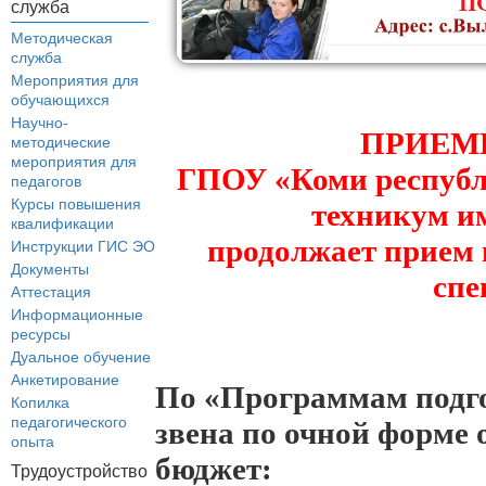
служба
Методическая
служба
Мероприятия для
обучающихся
Научно-
ПРИЕМ
методические
мероприятия для
ГПОУ «Коми респуб
педагогов
Курсы повышения
техникум и
квалификации
продолжает прием 
Инструкции ГИС ЭО
Документы
спе
Аттестация
Информационные
ресурсы
Дуальное обучение
Анкетирование
По «Программам подго
Копилка
педагогического
звена по очной форме о
опыта
бюджет:
Трудоустройство