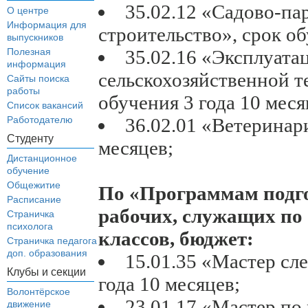
35.02.12 «Садово-па
О центре
Информация для
строительство», срок об
выпускников
Полезная
35.02.16 «Эксплуата
информация
сельскохозяйственной т
Сайты поиска
работы
обучения 3 года 10 меся
Список вакансий
Работодателю
36.02.01 «Ветеринари
Студенту
месяцев;
Дистанционное
обучение
Общежитие
По «Программам подг
Расписание
рабочих, служащих по 
Страничка
психолога
классов, бюджет:
Страничка педагога
доп. образования
15.01.35 «Мастер сл
Клубы и секции
года 10 месяцев;
Волонтёрское
23.01.17 «Мастер п
движение