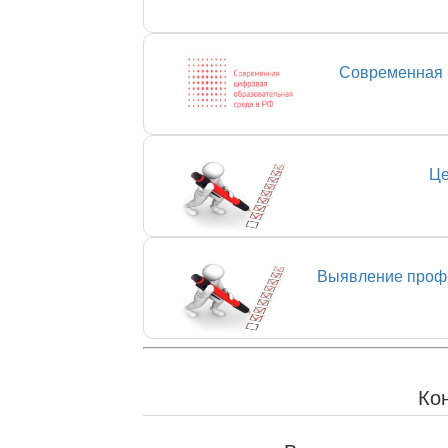
Современная 
Це
Выявление профи
Ко