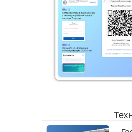
Техн
Го