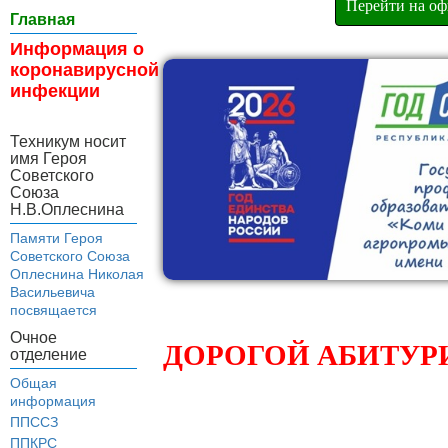
Перейти на оф
Главная
Информация о
коронавирусной
инфекции
Техникум носит
имя Героя
Советского
Союза
Н.В.Оплеснина
Памяти Героя
Советского Союза
Оплеснина Николая
Васильевича
посвящается
Очное
ДОРОГОЙ АБИТУРИ
отделение
Общая
информация
ППССЗ
ППКРС