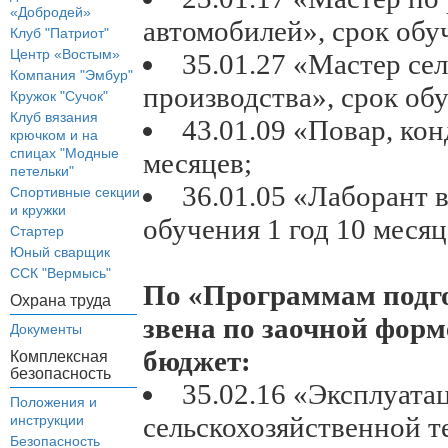
«Добродей»
автомобилей», срок обуч
Клуб "Патриот"
Центр «Востым»
35.01.27 «Мастер се
Компания "Эмбур"
производства», срок обу
Кружок "Сучок"
Клуб вязания
43.01.09 «Повар, кон
крючком и на
спицах "Модные
месяцев;
петельки"
36.01.05 «Лаборант 
Спортивные секции
и кружки
обучения 1 год 10 месяц
Стартер
Юный сварщик
ССК "Вермысь"
По «Программам подго
Охрана труда
звена по заочной форме
Документы
бюджет:
Комплексная
безопасность
35.02.16 «Эксплуата
Положения и
сельскохозяйственной т
инструкции
Безопасность