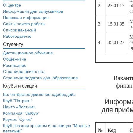
М
О центре
2
23.01.17
о
а
Информация для выпускников
Полезная информация
М
Сайты поиска работы
3
15.01.35
р
Список вакансий
Работодателю
М
4
35.01.27
с
Студенту
п
Дистанционное обучение
Общежитие
Расписание
Страничка психолога
Вакант
Страничка педагога доп. образования
финан
Клубы и секции
Волонтёрское движение «Добродей»
Информа
Клуб "Патриот"
Центр «Востым»
для приё
Компания "Эмбур"
Кружок "Сучок"
Клуб вязания крючком и на спицах "Модные
№
Код
С
петельки"