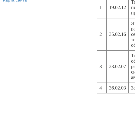
Карта сайта
Т
1
19.02.12
п
п
Э
р
2
35.02.16
с
т
о
Т
о
3
23.02.07
р
с
а
4
36.02.03
З