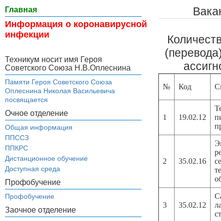
Вака
Главная
Информация о коронавирусной
инфекции
Количест
(перевода
Техникум носит имя Героя
ассигн
Советского Союза Н.В.Оплеснина
Памяти Героя Советского Союза
№
Код
С
Оплеснина Николая Васильевича
посвящается
Т
Очное отделение
1
19.02.12
п
п
Общая информация
ППССЗ
Э
ППКРС
р
Дистанционное обучение
2
35.02.16
с
Доступная среда
т
о
Профобучение
С
Профобучение
3
35.02.12
л
Заочное отделение
с