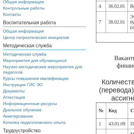
Общая информация
4
36.02.01
В
Контрольные работы
Контакты
Э
7
38.02.01
б
Воспитательная работа
(
Общая информация
Центр патриотических инициатив
Методическая служба
Методическая служба
Вакант
Мероприятия для обучающихся
финан
Научно-методические мероприятия для
педагогов
Курсы повышения квалификации
Количест
Инструкции ГИС ЭО
(перевода
Документы
ассигн
Аттестация
Информационные ресурсы
Дуальное обучение
№
Код
С
Анкетирование
Копилка педагогического опыта
1
43.01.09
П
Трудоустройство