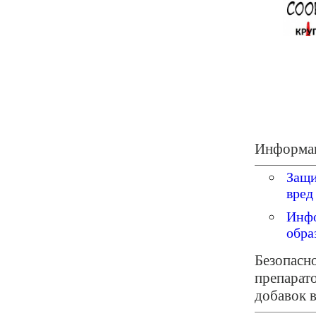
Информац
Защ
вред
Ин
обра
Безопасн
препарат
добавок 