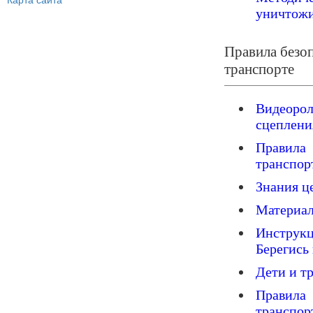
Карта сайта
уничтожи
Правила безо
транспорте
Видеорол
сцеплени
Правила
транспор
Знания ц
Материал
Инструкц
Берегись
Дети и т
Правила
транспор