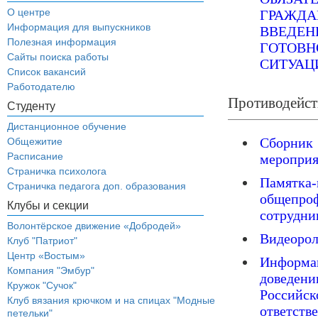
О центре
ГРАЖД
Информация для выпускников
ВВЕД
Полезная информация
ГОТО
Сайты поиска работы
СИТУАЦ
Список вакансий
Работодателю
Противодейст
Студенту
Дистанционное обучение
Сборни
Общежитие
Расписание
меропри
Страничка психолога
Памятка-
Страничка педагога доп. образования
общепроф
Клубы и секции
сотрудни
Волонтёрское движение «Добродей»
Видеорол
Клуб "Патриот"
Центр «Востым»
Информа
Компания "Эмбур"
доведени
Кружок "Сучок"
Россий
Клуб вязания крючком и на спицах "Модные
ответст
петельки"