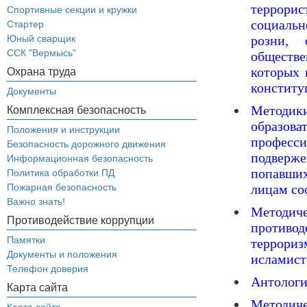
террори
Спортивные секции и кружки
социальн
Стартер
Юный сварщик
розни, 
ССК "Вермысь"
обществ
которых 
Охрана труда
конститу
Документы
Методи
Комплексная безопасность
образо
Положения и инструкции
професс
Безопасность дорожного движения
подверже
Информационная безопасность
попавших
Политика обработки ПД
Пожарная безопасность
лицам со
Важно знать!
Методи
Противодействие коррупции
противо
Памятки
террориз
Документы и положения
исламист
Телефон доверия
Антологи
Карта сайта
Методич