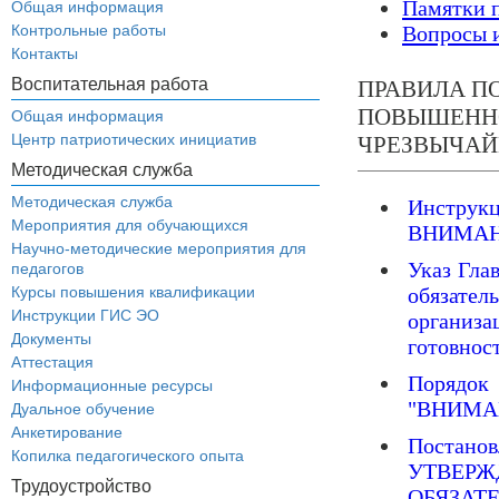
Памятки 
Общая информация
Контрольные работы
Вопросы и
Контакты
Воспитательная работа
ПРАВИЛА П
ПОВЫШЕННО
Общая информация
Центр патриотических инициатив
ЧРЕЗВЫЧАЙ
Методическая служба
Методическая служба
Инструкц
Мероприятия для обучающихся
ВНИМАН
Научно-методические мероприятия для
Указ Гла
педагогов
Курсы повышения квалификации
обязате
Инструкции ГИС ЭО
организа
Документы
готовнос
Аттестация
Порядок
Информационные ресурсы
"ВНИМАН
Дуальное обучение
Анкетирование
Постано
Копилка педагогического опыта
УТВЕР
Трудоустройство
ОБЯЗ