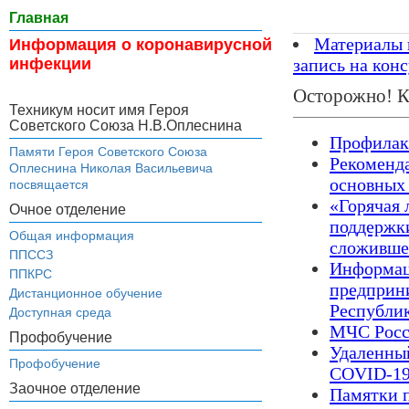
Главная
Материалы 
Информация о коронавирусной
инфекции
запись на кон
Осторожно! К
Техникум носит имя Героя
Советского Союза Н.В.Оплеснина
Профилак
Памяти Героя Советского Союза
Рекоменд
Оплеснина Николая Васильевича
основных
посвящается
«Горячая 
Очное отделение
поддержки
Общая информация
сложивше
ППССЗ
Информац
ППКРС
предприн
Дистанционное обучение
Республи
Доступная среда
МЧС Росс
Профобучение
Удаленны
Профобучение
COVID-19:
Заочное отделение
Памятки 