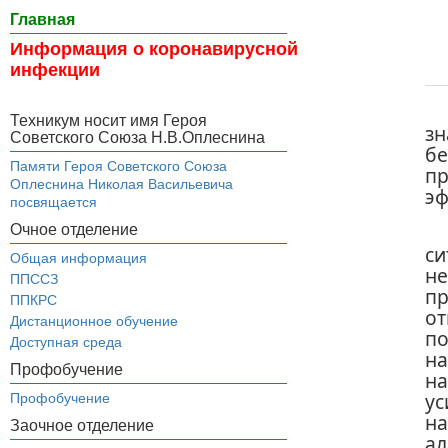
Главная
Информация о коронавирусной
инфекции
Техникум носит имя Героя
зн
Советского Союза Н.В.Оплеснина
бе
Памяти Героя Советского Союза
п
Оплеснина Николая Васильевича
эф
посвящается
Очное отделение
си
Общая информация
н
ППССЗ
п
ППКРС
о
Дистанционное обучение
по
Доступная среда
на
Профобучение
н
у
Профобучение
н
Заочное отделение
а