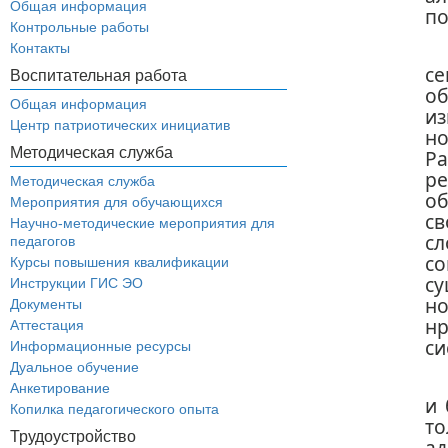
Общая информация
по
Контрольные работы
Контакты
с
Воспитательная работа
о
Общая информация
и
Центр патриотических инициатив
н
Методическая служба
Р
р
Методическая служба
об
Мероприятия для обучающихся
с
Научно-методические мероприятия для
с
педагогов
с
Курсы повышения квалификации
су
Инструкции ГИС ЭО
но
Документы
н
Аттестация
си
Информационные ресурсы
Дуальное обучение
Анкетирование
и 
Копилка педагогического опыта
т
Трудоустройство
ад