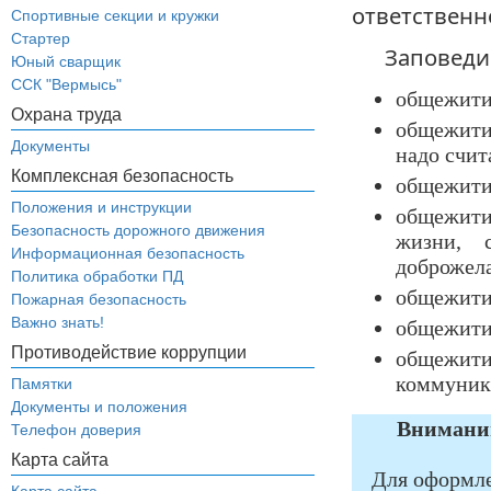
ответственн
Спортивные секции и кружки
Стартер
Заповеди
Юный сварщик
ССК "Вермысь"
общежитие
Охрана труда
общежити
Документы
надо счит
Комплексная безопасность
общежитие
Положения и инструкции
общежити
Безопасность дорожного движения
жизни, 
Информационная безопасность
доброжел
Политика обработки ПД
общежитие
Пожарная безопасность
Важно знать!
общежитие
Противодействие коррупции
общежити
коммуник
Памятки
Документы и положения
Вниманию
Телефон доверия
Карта сайта
Для оформле