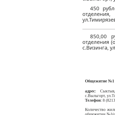
450 рубл
отделени
ул.Тимирязев
850,00 
отделения (
с.Визинга, у
Общежитие №1
адрес
: Сыктыв
с.Выльгорт, ул.Т
Телефон
: 8 (821
Количество жил
общежитии №1(с