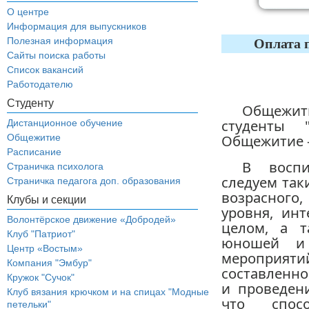
О центре
Информация для выпускников
Полезная информация
Оплата 
Сайты поиска работы
Список вакансий
Работодателю
Студенту
Общежит
студенты 
Дистанционное обучение
Общежитие -
Общежитие
Расписание
В воспи
Страничка психолога
следуем так
Страничка педагога доп. образования
возрасного
Клубы и секции
уровня, ин
Волонтёрское движение «Добродей»
целом, а т
Клуб "Патриот"
юношей и 
Центр «Востым»
мероприят
Компания "Эмбур"
составленно
Кружок "Сучок"
и проведен
Клуб вязания крючком и на спицах "Модные
что спосо
петельки"