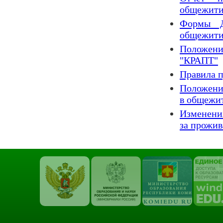
общежития
Формы Д
общежит
Положен
"КРАПТ"
Правила 
Положение
в общежи
Изменени
за прожи