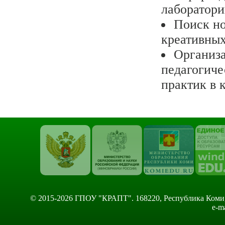
лаборатори
Поиск но
креативных
Организ
педагогиче
практик в 
© 2015-2026 ГПОУ "КРАПТ". 168220, Республика Коми, Сы
e-m