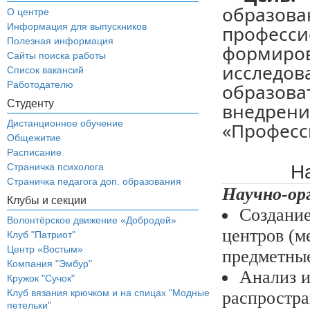
образов
О центре
Информация для выпускников
професси
Полезная информация
формир
Сайты поиска работы
исследов
Список вакансий
Работодателю
образов
Студенту
внедр
Дистанционное обучение
«Професс
Общежитие
Расписание
Н
Страничка психолога
Страничка педагога доп. образования
Научно-ор
Клубы и секции
Создание
Волонтёрское движение «Добродей»
центров (м
Клуб "Патриот"
Центр «Востым»
предметны
Компания "Эмбур"
Анализ и
Кружок "Сучок"
Клуб вязания крючком и на спицах "Модные
распростра
петельки"