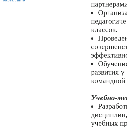
Карта сайта
партнерами
Организа
педагогиче
классов.
Проведен
совершенст
эффективно
Обучение
развития у
командной 
Учебно-ме
Разработ
дисциплин,
учебных пр