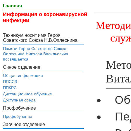
Главная
Информация о коронавирусной
инфекции
Методи
слу
Техникум носит имя Героя
Советского Союза Н.В.Оплеснина
Памяти Героя Советского Союза
Оплеснина Николая Васильевича
посвящается
Мето
Очное отделение
Вита
Общая информация
ППССЗ
ППКРС
Дистанционное обучение
Об
Доступная среда
Профобучение
Пе
Профобучение
Заочное отделение