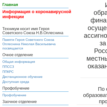
Главная
обра
Информация о коронавирусной
инфекции
фина
осуще
Техникум носит имя Героя
Советского Союза Н.В.Оплеснина
ассигн
Памяти Героя Советского Союза
за
Оплеснина Николая Васильевича
посвящается
Рос
Очное отделение
местны
Общая информация
оказа
ППССЗ
ППКРС
Дистанционное обучение
Доступная среда
По 
Профобучение
образова
Профобучение
пр
Заочное отделение