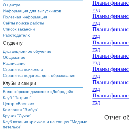
Планы финансо
О центре
год
Информация для выпускников
Планы финансо
Полезная информация
год
Сайты поиска работы
Планы финансо
Список вакансий
год
Работодателю
Планы финансо
Студенту
год
Дистанционное обучение
Планы финансо
Общежитие
год
Расписание
Планы финансо
Страничка психолога
год
Страничка педагога доп. образования
Планы финансо
Клубы и секции
год
Волонтёрское движение «Добродей»
Планы финансо
Клуб "Патриот"
год
Центр «Востым»
Компания "Эмбур"
Кружок "Сучок"
​Отчет 
Клуб вязания крючком и на спицах "Модные
петельки"