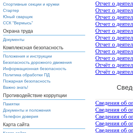
Отчет о деяте
Спортивные секции и кружки
Отчет о деяте
Стартер
Отчет о деяте
Юный сварщик
ССК "Вермысь"
Отчет о деяте
Отчет о деяте
Охрана труда
Отчет о деяте
Документы
Отчет о деяте
Комплексная безопасность
Отчет о деяте
Положения и инструкции
Отчет о деяте
Безопасность дорожного движения
Отчёт о деяте
Информационная безопасность
Отчёт о деяте
Политика обработки ПД
Пожарная безопасность
Свед
Важно знать!
Противодействие коррупции
Сведения об о
Памятки
Сведения об о
Документы и положения
Сведения об о
Телефон доверия
Сведения об о
Карта сайта
Сведения об о