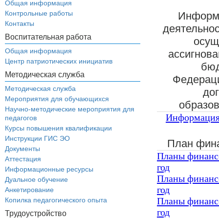
Общая информация
Контрольные работы
Информа
Контакты
деятельнос
Воспитательная работа
осущ
Общая информация
ассигнова
Центр патриотических инициатив
бюд
Методическая служба
Федераци
Методическая служба
до
Мероприятия для обучающихся
образов
Научно-методические мероприятия для
Информация 
педагогов
Курсы повышения квалификации
Инструкции ГИС ЭО
План фина
Документы
Планы финансо
Аттестация
год
Информационные ресурсы
Планы финансо
Дуальное обучение
год
Анкетирование
Планы финансо
Копилка педагогического опыта
год
Трудоустройство